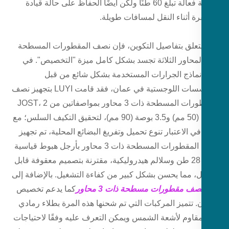
حمولة فعالة تبلغ 60 طنًا ولكن أيضًا الحفاظ على حالة قيادة
ة أثناء النقل لمسافات طويلة.
يتعلق بتفاصيل التكوين، فإن نصف المقطورات المسطحة
لمحاور الثلاثة تجسد بشكل كامل ميزة "التخصيص". في
ماذج الجرارات المستخدمة بشكل شائع من قبل
المؤسسات اللوجستية في عمان، فقد قامت LUYI بتجهيز نصف
المقطورات المسطحة ذات 3 محاور بمواصفاتين من JOST، 2
بوصة (50 مم) و3.5 بوصة (90 مم)، لتحقيق التكيف السلس؛ مع
في الاعتبار تنوع تحميل وتفريغ البضائع المحلية، تم تجهيز
نصف المقطورات المسطحة ذات 3 محاور بأرجل هبوط قياسية
بوزن 28 طن وسلالم هيدروليكية، مقترنة بتصميم معقوفة قابل
، مما يحسن بشكل كبير من كفاءة التشغيل. بالإضافة إلى
صف مقطورات مسطحة ذات 3 محاور
كما يدعم تخصيص
ن. تتميز المركبات التي تم شحنها هذه المرة بطلاء رمادي
مقاوم لأشعة الشمس ويمكن التعرف عليه وفقًا لاحتياجات