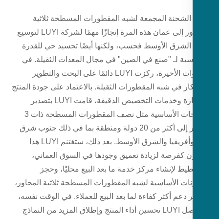
د الشحنة المجمعة لشبه المقطورات المسطحة ثلاثية
المحاور إلى عمان هذه المرة إنجازًا مهمًا لشركة LUYI لتوسيع
لشرق الأوسط فحسب، ولكنها أيضًا تجسيد حي للقدرة
فسية لـ "صنع في الصين" في مجال المعدات الثقيلة. في
السنوات الأخيرة، ركزت LUYI دائمًا على البحث والتطوير
كار في شبه المقطورات الثقيلة. بالاعتماد على جودة المنتج
الممتازة وخدمات التخصيص الدقيقة، قامت LUYI بتصدير
المنتجات الأساسية مثل نصف المقطورات المسطحة ذات 3
محاور إلى أكثر من 20 دولة ومنطقة بما في ذلك جنوب شرق
آسيا وأفريقيا والشرق الأوسط. بعد ذلك، ستغتنم LUYI هذا
ون كفرصة لزيادة تعميق وجودها في السوق العماني،
يط لإنشاء مركز خدمة ما بعد البيع محليًا، وحجز
نات الأساسية لشبه المقطورات المسطحة ثلاثية المحاور،
 دعم أكثر كفاءة لما بعد البيع للعملاء. في الوقت نفسه،
ستواصل LUYI تحسين أداء المنتج وإطلاق المزيد من النماذج