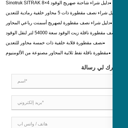
دليل شراء شاحنة صهريج الوقود Sinotruk SITRAK 8×4
30000L لمشاريع التزود بالوقود بالديزل والبنزين والمتنقلة
دليل شراء نصف مقطورة ذات 5 محاور خلفية رمادية للتعدين
والمحاجر ونقل البضائع السائبة الثقيلة
دليل شراء نصف مقطورة لصهريج أسمنت رباعي المحاور
لنقل الأسمنت السائب والرماد المتطاير والمسحوق الجاف
نصف مقطورة ناقلة زيت الوقود سعة 54000 لتر لنقل الوقود
بالجملة: التطبيقات والمواصفات ودليل الشراء
نصف مقطورة قلابة خلفية ذات خمسة محاور للتعدين
والمحاجر والنقل السائب للبناء
مقطورة ناقلة نفط ثلاثية المحاور مصنوعة من الألومنيوم
لتر: التطبيقات والمواصفات ودليل الشراء
رك لي رسالة