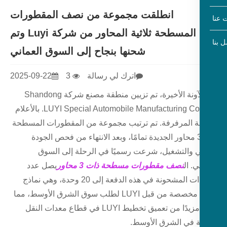
انطلقت مجموعة من نصف المقطورات
المسطحة ثلاثية المحاور من شركة Luyi وتم
شحنها بنجاح إلى السوق العماني
اترك لي رسالة
3
2025-09-22
في الآونة الأخيرة، تم تزيين منطقة مصنع شركة Shandong
LUYI Special Automobile Manufacturing Co., Ltd. بالأعلام
نة المرفرفة. تم ترتيب مجموعة من المقطورات المسطحة
ذات 3 محاور الجديدة تمامًا، وبعد الانتهاء من فحص الجودة
ئي والتشغيل، شرعت رسميًا في الرحلة إلى السوق
ي. ال
نصف مقطورات مسطحة ذات 3 محاور
يصل عدد
الوحدات المشحونة في هذه الدفعة إلى 20 وحدة، وهي نماذج
راقية مخصصة من قبل LUYI لطلب سوق الشرق الأوسط، مما
يمثل مزيدًا من تعميق تخطيط LUYI في قطاع معدات النقل
لة في الشرق الأوسط.