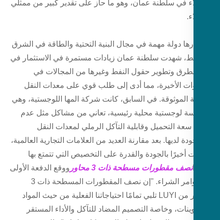
اء في سلطنة عمان، وهو ما حاز على تقدير كبير من ممثلي
ء.
ارها دولة مهمة في مجال البنية التحتية والطاقة في الشرق
ط، شهدت سلطنة عمان زيادات مستمرة في الاستثمار في
الطرق وتطوير حقول النفط وغيرها من المجالات في
ات الأخيرة، مما أدى إلى طلب قوي على معدات النقل
لة الموثوقة. في السابق، كانت شركة المها اللوجستية، وهي
 لوجستية محلية رئيسية، تعاني من مشاكل مثل عدم
سعة التحميل وقابلية التآكل الرملي لمعدات النقل
دة لديها. بعد مقارنة العديد من العلامات التجارية العالمية،
أخيرًا بالجودة والقدرة على التخصيص التي تتمتع بها
نصف مقطورات مسطحة ذات 3 محاور
ووقع الدفعة الأولى
من أوامر الشراء. "إن نصف المقطورات المسطحة ذات 3
محاور من LUYI تلبي تمامًا احتياجاتنا الفعلية من حيث المواد
وينات، وخاصة التصميم المضاد للتآكل والأداء المستقر