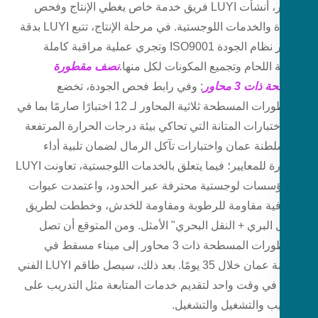
محاور، أنشأت LUYI فريق خدمة خاص يغطي الإنتاج وفحص
الجودة والخدمات اللوجستية. في مرحلة الإنتاج، تتبع LUYI بدقة
معايير نظام الجودة ISO9001 وتجري عملية مراقبة كاملة
 اللحام وتجميع المكونات لكل منها.
نصف مقطورة
ات 3 محاور
; وفي رابط فحص الجودة، تخضع
المقطورات المسطحة ثلاثية المحاور لـ 12 اختبارًا صارمًا بما في
تبارات المتانة التي تحاكي بيئة درجات الحرارة المرتفعة
طنة عمان واختبارات تآكل الرمال لضمان تلبية أداء
السيارة للمعايير؛ فيما يتعلق بالخدمات اللوجستية، تعاونت LUYI
سسات لوجستية محترفة عبر الحدود، واعتمدت عبوات
فية مقاومة للرطوبة ومقاومة للخدش، وخططت لطريق
 البري + النقل البحري" الأمثل. ومن المتوقع أن تصل
المقطورات المسطحة ذات 3 محاور إلى ميناء مسقط في
سلطنة عمان خلال 35 يومًا. بعد ذلك، سيصل طاقم LUYI الفني
ا في وقت واحد لتقديم خدمات المتابعة مثل التدريب على
يب والتشغيل والتشغيل.