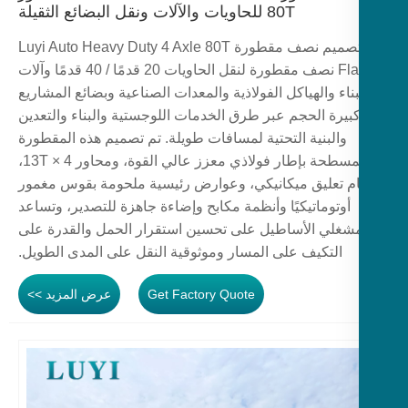
80T للحاويات والآلات ونقل البضائع الثقيلة
تم تصميم نصف مقطورة Luyi Auto Heavy Duty 4 Axle 80T
Flatbed نصف مقطورة لنقل الحاويات 20 قدمًا / 40 قدمًا وآلات
بناء والهياكل الفولاذية والمعدات الصناعية وبضائع المشاريع
بيرة الحجم عبر طرق الخدمات اللوجستية والبناء والتعدين
والبنية التحتية لمسافات طويلة. تم تصميم هذه المقطورة
المسطحة بإطار فولاذي معزز عالي القوة، ومحاور 4 × 13T،
م تعليق ميكانيكي، وعوارض رئيسية ملحومة بقوس مغمور
أوتوماتيكيًا وأنظمة مكابح وإضاءة جاهزة للتصدير، وتساعد
شغلي الأساطيل على تحسين استقرار الحمل والقدرة على
التكيف على المسار وموثوقية النقل على المدى الطويل.
Get Factory Quote
عرض المزيد >>