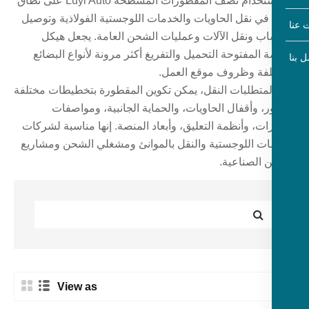
يتم استخدام نصف المقطورات المسطحة Luyi Auto على نطاق
في نقل الحاويات والخدمات اللوجستية الفولاذية وتوصيل
اب ونقل الآلات وعمليات الشحن العامة. يجعل هيكل
 المفتوحة التحميل والتفريغ أكثر مرونة لأنواع البضائع
لفة وظروف موقع العمل.
 لمتطلبات النقل، يمكن تكوين المقطورة بتخطيطات مختلفة
، وأقفال الحاويات، والحماية الجانبية، ومواصفات
ات، وأنظمة التعليق، وأبعاد المنصة. إنها مناسبة لشركات
ات اللوجستية والنقل بالموانئ ومشغلي الشحن ومشاريع
 الصناعية.
View as