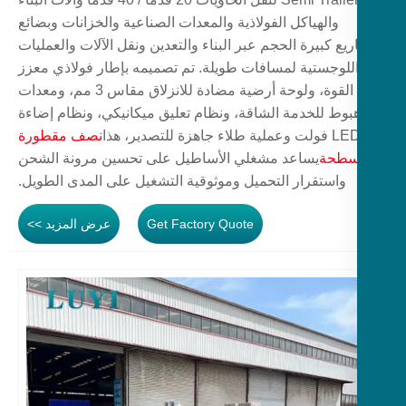
والهياكل الفولاذية والمعدات الصناعية والخزانات وبضائع
يع كبيرة الحجم عبر البناء والتعدين ونقل الآلات والعمليات
للوجستية لمسافات طويلة. تم تصميمه بإطار فولاذي معزز
عالي القوة، ولوحة أرضية مضادة للانزلاق مقاس 3 مم، ومعدات
بوط للخدمة الشاقة، ونظام تعليق ميكانيكي، ونظام إضاءة
اء جاهزة للتصدير، هذا
نصف مقطورة
طحة
يساعد مشغلي الأساطيل على تحسين مرونة الشحن
واستقرار التحميل وموثوقية التشغيل على المدى الطويل.
Get Factory Quote
عرض المزيد >>