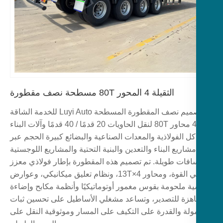
الثقيلة 4 المحور 80T مسطحة نصف مقطورة
تم تصميم نصف المقطورة المسطحة Luyi Auto للخدمة الشاقة
ذات 4 محاور 80T لنقل الحاويات 20 قدمًا / 40 قدمًا وآلات البناء
اكل الفولاذية والمعدات الصناعية والبضائع كبيرة الحجم عبر
مشاريع البناء والتعدين والبنية التحتية والمشاريع اللوجستية
افات طويلة. تم تصميم هذه المقطورة بإطار فولاذي معزز
عالي القوة، ومحاور 4×13T، ونظام تعليق ميكانيكي، وعوارض
ية ملحومة بقوس مغمور أوتوماتيكيًا وأنظمة مكابح وإضاءة
هزة للتصدير، وتساعد مشغلي الأساطيل على تحسين ثبات
ولة والقدرة على التكيف على المسار وموثوقية النقل على