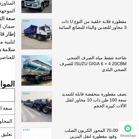
المناورة
الموجهة
سعة الت
مقطورة قلابة خلفية من النوع U ذات
ضمان الس
3 محاور للتعدين والبناء للبضائع السائبة
إطار قاب
لتلبية م
سلامة هي
للعناصر المحدودة (FEA) لضما
شاحنة شفط مياه الصرف الصحي
ISUZU GIGA 6 × 4 20CBM للصرف
الصحي البلدي
الموا
نصف مقطورة منخفضة قابلة للتمديد
سعة 100 طن ذات 10 محاور لنقل
الآلات كبيرة الحجم
سعة ال
المحاو
70،000L 5 المحور الكربون الصلب
تعليق
WhatsApp
ناقلة وقود مقطورة لنقل البنزين