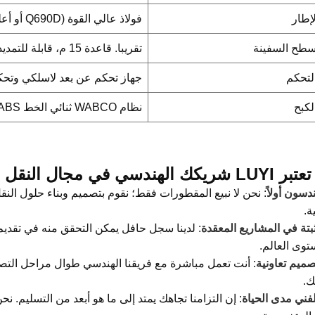
لإطار
فولاذ عالي القوة (Q690D أو أعلى)
طح السفينة
تقريبا. قاعدة 15 م، قابلة للتمديد إلى 25 م+
لتحكم
جهاز تحكم عن بعد لاسلكي وتحك
لكبح
نظام WABCO ثنائي الخط EBS/ABS
لهندسي في مجال النقل الثقيل
دسون أولاً
: نحن لا نبيع المقطورات فقط؛ نقوم بتصميم وبناء حلول النق
ة.
بتة في المشاريع المعقدة
: لدينا سجل حافل يمكن التحقق منه في تقديم
وى العالم.
صميم تعاونية
: أنت تعمل مباشرة مع فريقنا الهندسي طوال مراحل التصميم
ك.
لفني مدى الحياة
: إن التزامنا تجاهك يمتد إلى ما هو أبعد من التسليم. نح