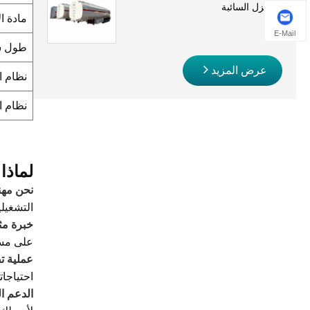
والديزل السائبة
مادة ا
E-Mail
طول س
عرض المزيد
نظام ا
نظام ا
لماذا تعتبر LUYI شريكك ا
نحن مهن
التشغيلي
خبرة مث
على مست
عملية ت
احتياجات
الدعم ا