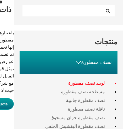
ذات 
منتجات
إنها تح
تم تصمي
عوارض ا

نصف مقطورة
تمثل قمة
القابل ل
مع شركا
لوبيد نصف مقطورة
حيث لا 
مسطحة نصف مقطورة
نصف مقطورة جانبية
uote
ناقلة نصف مقطورة
نصف مقطورة خزان مسحوق
نصف مقطورة البقشيش الخلفي