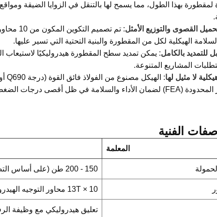
 لمقطورة بهذا الطول، مما يسمح لها بالتنقل في الزوايا الضيقة ومواق
.
حميل القصوى والتوزيع الأمثل
: تم تصمي
لامة الهيكلية لكل من المقطورة والبنية التحتية التي تسير عليها.
ل للتمديد بالكامل
: يمكن تمديد سطح المقطورة هيدروليكيًا لاستيعاب الب
تطلبات المشاريع المتنوعة.
كلية لا مثيل لها
: ال
ن الأداء والسلامة في ظل أقصى درجات الضغط.
صفات الفنية
المعلمة
حمولة
150 - 200 طن (على أساس التصميم النهائي)
ر
10 × 13T محاور التوجيه الهيدروليكية
تعليق هيدروليكي مع وظيفة الرف