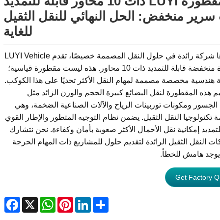
مقطورة LUYI ذات 10 محاور قابلة للتمديد
سرير منخفض: الحل النهائي للنقل الثقيل
للغاية
باعتبارها شركة رائدة في حلول النقل المصممة خصيصًا، تقدم LUYI Vehicle
مقطورة منخفضة قابلة للتمديد ذات 10 محاور. هذه ليست مقطورة قياسية؛
فة هندسية مخصصة مصممة لمهام النقل الأكثر تحديًا على هذا الكوكب.
م هذه المقطورة لنقل البضائع كبيرة الحجم والوزن الزائد مثل
لجسور ومكونات توربينات الرياح والآلات الصناعية الضخمة، وهي
 تكنولوجيا النقل الثقيل. يضمن نظام التوجيه المتطور والإطار القوي
لتمديد إمكانية نقل الأحمال الأكثر صعوبة بأمان وكفاءة. نحن نتشارك
ت النقل الثقيل الرائدة لتقديم حلول للمشاريع ذات المهام الحرجة
يوجد هامش للخطأ.
Get Factory Q
ebook
WhatsApp
X
Pinterest
LinkedIn
Share