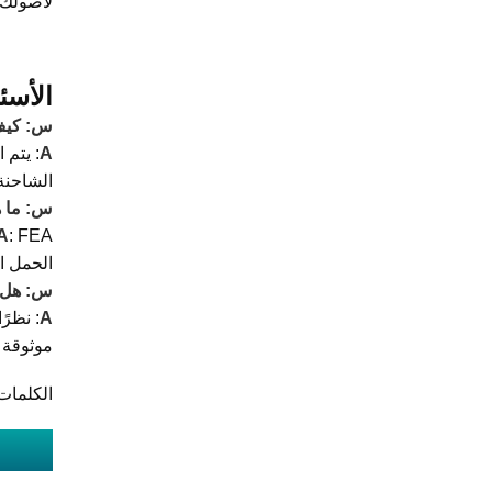
لأصولك 
الأسئ
س: كيف 
A
: يتم 
الشاحنة.
س: ما هو تح
A
الحمل ا
س: هل ه
A
: نظرً
موثوقة 
الكلمات