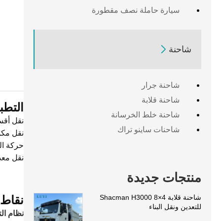
سيارة حاملة نصف مقطورة

شاحنة
شاحنة جرار
شاحنة قلابة
التطب
شاحنة خلط الخرسانة
نقل أقسا
شاحنات ساينو تراك
نقل مكون
حركة ال
نقل معد
منتجات جديدة
نقاط 
شاحنة قلابة Shacman H3000 8×4
للتعدين ونقل البناء
نظام الت