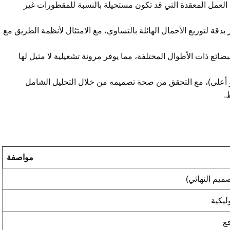
ع العمل المعقدة التي قد تكون مستحيلة بالنسبة للمقطورات غير
م التكوين المكون من 10 محاور بدقة لتوزيع الأحمال الهائلة بالتساوي، مع الامتثال لأنظمة الطريق مع
ضائع ذات الأطوال المختلفة، مما يوفر مرونة تشغيلية لا مثيل لها
هيكل مصنوع من الفولاذ فائق القوة (درجة Q690 أو أعلى)، مع التحقق من صحة تصميمه من خلال التحليل الشامل
مواصفة
ع