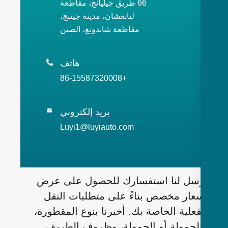
66 طريق جيليانج، مقاطعة
ليانغشان، مدينة جيننج،
مقاطعة شاندونغ، الصين
هاتف

+86-15587320008
بريد إلكتروني

Luyi1@luyiauto.com
سل لنا استفسارك للحصول على عرض
عار مخصص بناءً على متطلبات النقل
فعلية الخاصة بك. أخبرنا بنوع المقطورة،
لحمولة أو الحمولة، وظروف الطريق،