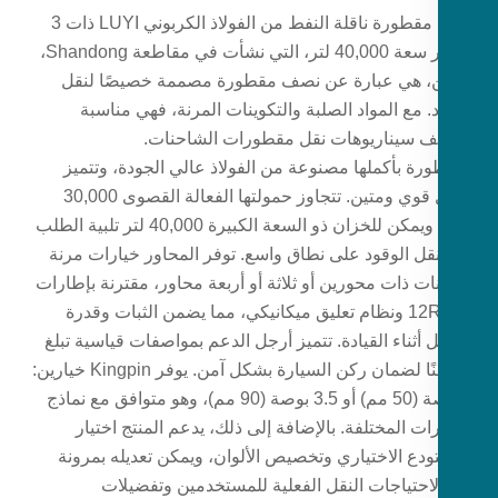
نصف مقطورة ناقلة النفط من الفولاذ الكربوني LUYI ذات 3
محاور سعة 40,000 لتر، التي نشأت في مقاطعة Shandong،
، هي عبارة عن نصف مقطورة مصممة خصيصًا لنقل
. مع المواد الصلبة والتكوينات المرنة، فهي مناسبة
ف سيناريوهات نقل مقطورات الشاحنات.
ورة بأكملها مصنوعة من الفولاذ عالي الجودة، وتتميز
بهيكل قوي ومتين. تتجاوز حمولتها الفعالة القصوى 30,000
كجم، ويمكن للخزان ذو السعة الكبيرة 40,000 لتر تلبية الطلب
قل الوقود على نطاق واسع. توفر المحاور خيارات مرنة
ات ذات محورين أو ثلاثة أو أربعة محاور، مقترنة بإطارات
12R22.5 ونظام تعليق ميكانيكي، مما يضمن الثبات وقدرة
 أثناء القيادة. تتميز أرجل الدعم بمواصفات قياسية تبلغ
28 طنًا لضمان ركن السيارة بشكل آمن. يوفر Kingpin خيارين:
2 بوصة (50 مم) أو 3.5 بوصة (90 مم)، وهو متوافق مع نماذج
ات المختلفة. بالإضافة إلى ذلك، يدعم المنتج اختيار
ودع الاختياري وتخصيص الألوان، ويمكن تعديله بمرونة
 لاحتياجات النقل الفعلية للمستخدمين وتفضيلات