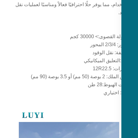
دام، مما يوفر حلًا احترافيًا فعالاً ومناسبًا لعمليات نقل
.
القصوى:> 30000 كجم
المحور
ة: نقل الوقود
التعليق الميكانيكي
 12R22.5
 (50 مم) أو 3.5 بوصة (90 مم)
 الهبوط:
28 طن
 اختياري