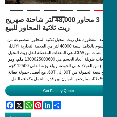
3 محاور 48,000 لتر شاحنة صهريج
زيت ثلاثية المحاور للبيع
ف مقطورة نقل زيت النخيل ثلاثية المحاور المصنوعة من
الألومنيوم بالكامل سعة 48000 لتر من العلامة التجارية LUYI،
والتي نشأت من CLW، هي المعدات المفضلة لنقل زيت النخيل
لمسافات طويلة. أبعاد الجسم هي 1300025003600 ملم، وهو
مصنوع من الفولاذ عالي الجودة، ويبلغ وزنه الذاتي 12500 كجم.
تتراوح سعة الحمولة من 30T إلى 60T، مع أقصى حمولة فعالة
Get Factory Quote
Facebook
WhatsApp
X
Pinterest
LinkedIn
Share