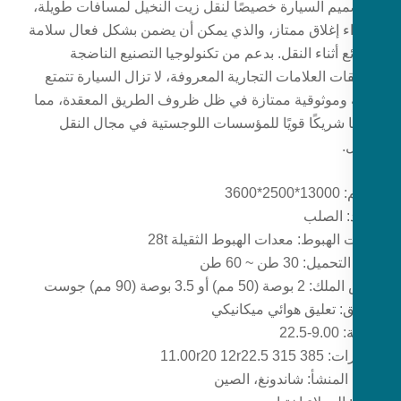
ميم السيارة خصيصًا لنقل زيت النخيل لمسافات طويلة،
اء إغلاق ممتاز، والذي يمكن أن يضمن بشكل فعال سلامة
ع أثناء النقل. بدعم من تكنولوجيا التصنيع الناضجة
ت العلامات التجارية المعروفة، لا تزال السيارة تتمتع
ة وموثوقية ممتازة في ظل ظروف الطريق المعقدة، مما
ا شريكًا قويًا للمؤسسات اللوجستية في مجال النقل
.
2*3600
د: الصلب
الهبوط: معدات الهبوط الثقيلة 28t
يل: 30 طن ~ 60 طن
50 مم) أو 3.5 بوصة (90 مم) جوست
ق: تعليق هوائي ميكانيكي
-22.5
11.00r20 12r22.5
المنشأ: شاندونغ، الصين