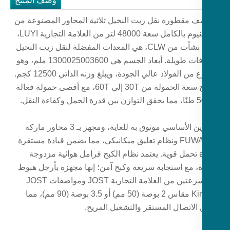
وصف المنتج
ف مقطورة نقل زيت النخيل ثلاثية المحاور المصنوعة من
الألومنيوم بالكامل سعة 48000 لتر من العلامة التجارية LUYI،
والتي نشأت من CLW، هي المعدات المفضلة لنقل زيت النخيل
لمسافات طويلة. أبعاد الجسم هي 1300025003600 ملم، وهو
مصنوع من الفولاذ عالي الجودة، ويبلغ وزنه الذاتي 12500 كجم.
تتراوح سعة الحمولة من 30T إلى 60T، مع أقصى حمولة فعالة
التكوين الأساسي موثوق به للغاية، ومجهز بـ 3 محاور ماركة
FUWA 13T ونظام تعليق ميكانيكي، مما يضمن قيادة مستقرة
 تحمل قوية. يعتمد نظام الكبح فرامل هوائية مزدوجة
رة، مع استجابة سريعة وكبح آمن؛ إنها مجهزة بأرجل هبوط
ذات سرعتين من العلامة التجارية JOST ومواصفات JOST
Kingpin مقاس 2 بوصة (50 مم) أو 3.5 بوصة (90 مم)، مما
الاتصال المستقر والتشغيل المريح.