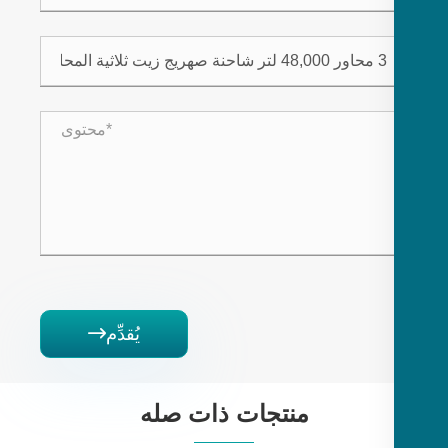
يُقدِّم

منتجات ذات صله