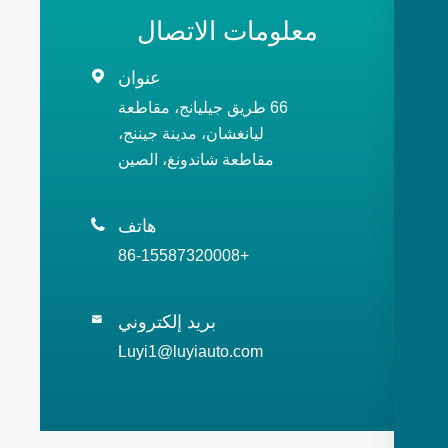
معلومات الاتصال
عنوان

66 طريق جيليانج، مقاطعة
ليانغشان، مدينة جيننج،
مقاطعة شاندونغ، الصين
هاتف

+86-15587320008
بريد إلكتروني

Luyi1@luyiauto.com