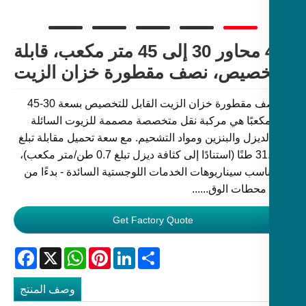
4 محاور 30 ​​إلى 45 متر مكعب، قابلة
خصيص، نصف مقطورة خزان الزيت
إن نصف مقطورة خزان الزيت القابل للتخصيص بسعة 30-45
 مكعبًا هي مركبة نقل متخصصة مصممة للزيوت السائلة
ديزل والبنزين ومواد التشحيم. مع سعة تحميل مقابلة تبلغ
21-31.5 طنًا (استنادًا إلى كثافة ديزل تبلغ 0.7 طن/متر مكعب)،
ناسب سيناريوهات الخدمات اللوجستية السائدة - بدءًا من
محطات الوق......
Get Factory Quote
Facebook
WhatsApp
X
Pinterest
LinkedIn
Share
وصف المنتج