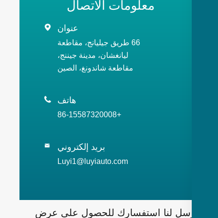
معلومات الاتصال
عنوان

66 طريق جيليانج، مقاطعة
ليانغشان، مدينة جيننج،
مقاطعة شاندونغ، الصين
هاتف

+86-15587320008
بريد إلكتروني

Luyi1@luyiauto.com
سل لنا استفسارك للحصول على عرض