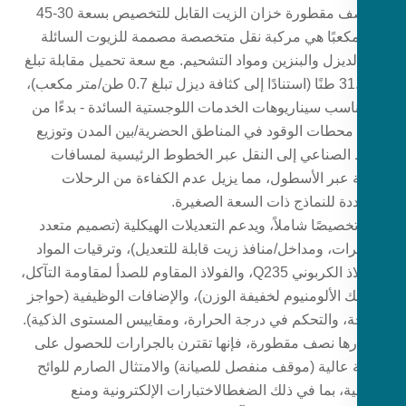
إن نصف مقطورة خزان الزيت القابل للتخصيص بسعة 30-45
 مكعبًا هي مركبة نقل متخصصة مصممة للزيوت السائلة
ديزل والبنزين ومواد التشحيم. مع سعة تحميل مقابلة تبلغ
21-31.5 طنًا (استنادًا إلى كثافة ديزل تبلغ 0.7 طن/متر مكعب)،
ناسب سيناريوهات الخدمات اللوجستية السائدة - بدءًا من
 محطات الوقود في المناطق الحضرية/بين المدن وتوزيع
 الصناعي إلى النقل عبر الخطوط الرئيسية لمسافات
 عبر الأسطول، مما يزيل عدم الكفاءة من الرحلات
ددة للنماذج ذات السعة الصغيرة.
خصيصًا شاملاً، ويدعم التعديلات الهيكلية (تصميم متعدد
رات، ومداخل/منافذ زيت قابلة للتعديل)، وترقيات المواد
(الفولاذ الكربوني Q235، والفولاذ المقاوم للصدأ لمقاومة التآكل،
ك الألومنيوم لخفيفة الوزن)، والإضافات الوظيفية (حواجز
ة، والتحكم في درجة الحرارة، ومقاييس المستوى الذكية).
ارها نصف مقطورة، فإنها تقترن بالجرارات للحصول على
 عالية (موقف منفصل للصيانة) والامتثال الصارم للوائح
ية، بما في ذلك الضغط
الاختبارات الإلكترونية ومنع