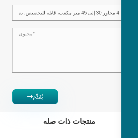
يُقدِّم

منتجات ذات صله