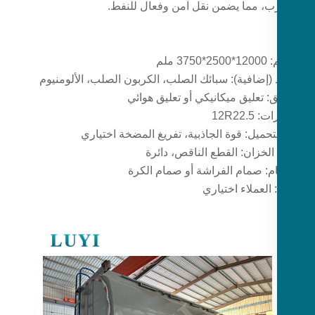
ب، مما يضمن نقل آمن وفعال للنفط.
375 ملم
 (إضافية): سبائك الصلب، الكربون الصلب، الألومنيوم
ق: تعليق ميكانيكي أو تعليق هوائي
 12R22.5
تحميل: قوة الجاذبية، تفريغ المضخة اختياري
لخزان: القطع الناقص، دائرة
م: صمام الفراشة أو صمام الكرة
 العملاء اختياري