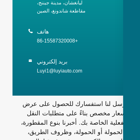
ليانغشان، مدينة جيننج،
مقاطعة شاندونغ، الصين
هاتف

+86-15587320008
بريد إلكتروني

Luyi1@luyiauto.com
سل لنا استفسارك للحصول على عرض
عار مخصص بناءً على متطلبات النقل
فعلية الخاصة بك. أخبرنا بنوع المقطورة،
لحمولة أو الحمولة، وظروف الطريق،