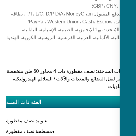
GBP، CNY،؛
نوع الدفع المقبول: T/T، L/C، D/P D/A، MoneyGram، بطاقة
PayPal، Western U؛
المُتحدث بها: الإنجليزية، الصينية، الإسبانية، اليابانية،
الية، الألمانية، العربية، الفرنسية، الروسية، الكورية، الهندية
الكلمات الساخنة: نصف مقطورة ذات 4 محاور 60 طن منخفضة
 لنقل البضائع والمعدات والآلات / السلالم الهيدروليكية
ويات
الفئة ذات الصلة
لوبيد نصف مقطورة
مسطحة نصف مقطورة