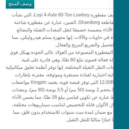
وصف المنتج
إن نصف مقطورة Luyi 4-Axle 60-Ton Lowboy، التي نشأت
في مقاطعة Shandong، الصين، عبارة عن مقطورة شاحنة
الأداء مصممة خصيصًا لنقل المعدات الثقيلة والبضائع
ة في حاويات والآلات. إنها مجهزة بسلم هيدروليكي، مما
لتحميل والتفريغ المريح والفعال.
 المقطورة المصنوعة من الفولاذ عالي الجودة بهيكل قوي
وحمولة فعالة قصوى تبلغ 60 طنًا، وهي قادرة على تلبية
ات النقل الثقيلة المختلفة. إنها توفر أنظمة تعليق ميكانيكية
ئية اختيارية لقيادة مستقرة وموثوقة، مقترنة بإطارات
12.00R22.5 التي توفر قبضة قوية. يعتمد Kingpin مواصفات
JOST بحجم 2 بوصة (50 مم) أو 3.5 بوصة (90 مم)، ومعدات
الهبوط عبارة عن تكوين قياسي يبلغ 28 طنًا، مما يضمن الأداء
از. الألوان قابلة للتخصيص لتناسب سيناريوهات مختلفة،
 مع ضمان لمدة ست سنوات للاستخدام بدون قلق، مما
 خيارًا مثاليًا للنقل الثقيل.