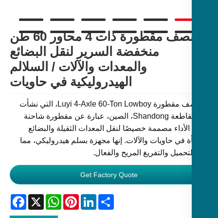
نصف مقطورة ذات 4 محاور 60 طن
منخفضة السرير لنقل البضائع
والمعدات والآلات / السلالم
الهيدروليكية في حاويات
إن نصف مقطورة Luyi 4-Axle 60-Ton Lowboy، التي نشأت
في مقاطعة Shandong، الصين، عبارة عن مقطورة شاحنة
الأداء مصممة خصيصًا لنقل المعدات الثقيلة والبضائع
ة في حاويات والآلات. إنها مجهزة بسلم هيدروليكي، مما
لتحميل والتفريغ المريح والفعال.
Get Factory Quote
Facebook
WhatsApp
X
Pinterest
LinkedIn
Share