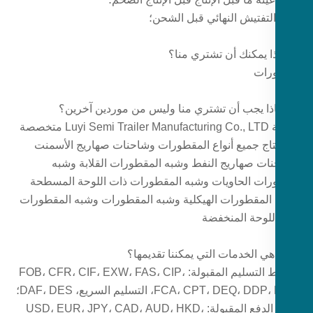
التفتيش النهائي قبل الشحن؛
رات
شركة Luyi Semi Trailer Manufacturing Co., LTD متخصصة
تاج جميع أنواع المقطورات وشاحنات صهاريج الأسمنت
ات صهاريج النفط وشبه المقطورات القلابة وشبه
ات الحاويات وشبه المقطورات ذات اللوحة المسطحة
المقطورات الهيكلية وشبه المقطورات وشبه المقطورات
للوحة المنخفضة
شروط التسليم المقبولة: FOB، CFR، CIF، EXW، FAS، CIP،
FCA، CPT، DEQ،، التسليم السريع، DAF، DES؛
عملة الدفع المقبولة: USD، EUR، JPY، CAD، AUD، HKD،