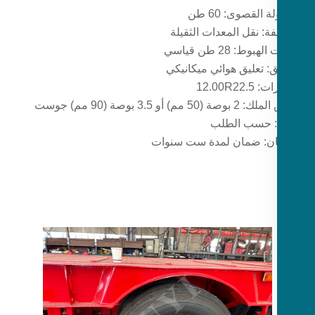
 القصوى: 60 طن
ة: نقل المعدات الثقيلة
بوط: 28 طن قياسي
ق: تعليق هوائي ميكانيكي
12.00R22.
50 مم) أو 3.5 بوصة (90 مم) جوست
: حسب الطلب
ن: ضمان لمدة ست سنوات