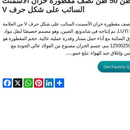
40 طن 50 طن نصف مقطورة خزان الأسمنت
السائب على شكل حرف V
هذا هو نصف مقطورة خزان الأسمنت السائب على شكل حرف V من العلامة
التجارية LUYI، تم إنتاجه في شاندونغ، الصين، وهو مصمم خصيصًا لنقل مواد
 السائبة مع أداء حمل ممتاز وقدرة عملية عالية. حجم المقطورة هو
1250025003500 مم، جسم الخزان مصنوع من الفولاذ عالي الجودة مع
ن وإغلاق جيد للهواء. تبلغ حمو......
Get Factory Q
ebook
WhatsApp
X
Pinterest
LinkedIn
Share