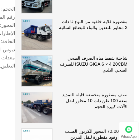
الحجم: 12500*2500*3500 مللي متر
رقم المحور: 2/3/4/5/6/إ
مقطورة قلابة خلفية من النوع U ذات
المحور: 13/16 طن فوا/BPW/بايبي
3 محاور للتعدين والبناء للبضائع السائبة
الإطارات: 11.00R20/ 12R22.5
الحافة: 6.5-20/8.25-22.5/9.00*22.5 /80-.0-20/8.5-20/9.0-0
دبوس الملك: جوس
معدات الهبوط
شاحنة شفط مياه الصرف الصحي
ISUZU GIGA 6 × 4 20CBM للصرف
التعليق:
الصحي البلدي
نصف مقطورة منخفضة قابلة للتمديد
سعة 100 طن ذات 10 محاور لنقل
الآلات كبيرة الحجم
70،000L 5 المحور الكربون الصلب
WhatsApp
ناقلة وقود مقطورة لنقل البنزين