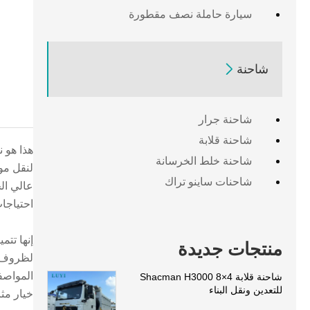
سيارة حاملة نصف مقطورة

شاحنة
شاحنة جرار
شاحنة قلابة
شاحنة خلط الخرسانة
شاحنات ساينو تراك
احتياجات
منتجات جديدة
المواصف
شاحنة قلابة Shacman H3000 8×4
للتعدين ونقل البناء
خيار مث