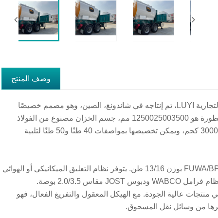
وصف المنتج
هذا هو نصف مقطورة خزان الأسمنت السائب على شكل حرف V من العلامة التجارية LUYI، تم إنتاجه في شاندونغ، الصين، وهو مصمم خصيصًا
لنقل مواد المسحوق السائبة مع أداء حمل ممتاز وقدرة عملية عالية. حجم المقطورة هو 1250025003500 مم، جسم الخزان مصنوع من الفولاذ
عالي الجودة مع هيكل متين وإغلاق جيد للهواء. تبلغ حمولتها القصوى أكثر من 30000 كجم، ويمكن تخصيصها بمواصفات 40 طنًا و50 طنًا لتلبية
إنها تتميز بتكوينات مرنة مع 2-6 محاور اختيارية، ومجهزة بمحاور FUWA/BPW/BAIPING بوزن 13/16 طن. يتوفر نظام التعليق الميكانيكي أو الهوائي
لظروف الطريق المختلفة. تشتمل الأجزاء القياسية على جهاز هبوط 28 طن ونظام فرامل WABCO ودبوس JOST مقاس 2.0/3.5 بوصة.
 منتجات عالية الجودة. مع الهيكل المعقول والتفريغ الفعال، فهو
يرها من وسائل نقل المسحوق.