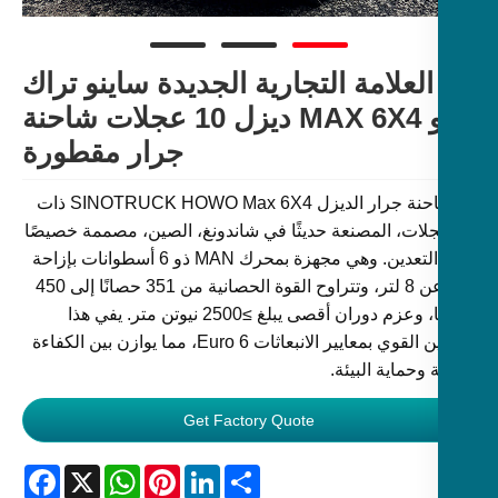
العلامة التجارية الجديدة ساينو تراك
هوو MAX 6X4 ديزل 10 عجلات شاحنة
جرار مقطورة
إن شاحنة جرار الديزل SINOTRUCK HOWO Max 6X4 ذات
عجلات، المصنعة حديثًا في شاندونغ، الصين، مصممة خصيصًا
لنقل التعدين. وهي مجهزة بمحرك MAN ذو 6 أسطوانات بإزاحة
تزيد عن 8 لتر، وتتراوح القوة الحصانية من 351 حصانًا إلى 450
حصانًا، وعزم دوران أقصى يبلغ ≥2500 نيوتن متر. يفي هذا
التكوين القوي بمعايير الانبعاثات Euro 6، مما يوازن بين الكفاءة
ة وحماية البيئة.
Get Factory Quote
Facebook
WhatsApp
X
Pinterest
LinkedIn
Share