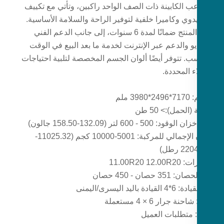
ب الكابينة ذات الصف الواحد راكبين، وتأتي مع تكييف
دوي وكاميرا خلفية لتوفير الراحة والسلامة الأساسية.
يقدم المنتج ضمانًا لمدة 6 سنوات، إلى جانب الدعم الفني
يو والدعم عبر الإنترنت لخدمة ما بعد البيع في الوقت
سب. تتوفر أيضًا ألوان الجسم المخصصة لتلبية احتياجات
ء المحددة.
398 ملم
الحمل):> 50 طن
: 500 - 600 لتر (132.09-158.50 جالون)
الوزن الإجمالي للمركبة: 5001-10000 كجم (11025.32-
2 رطل)
11.00R20 12.0
35 حصان - 450 حصان
يادة باليد اليسرى/اليمنى
حنة جرار 6 × 4 مستعملة
: متطلبات العميل