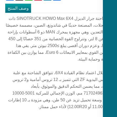
وصف المنتج
إن شاحنة جرار الديزل SINOTRUCK HOWO Max 6X4 ذات
عجلات، المصنعة حديثًا في شاندونغ، الصين، مصممة خصيصًا
لنقل التعدين. وهي مجهزة بمحرك MAN ذو 6 أسطوانات بإزاحة
تزيد عن 8 لتر، وتتراوح القوة الحصانية من 351 حصانًا إلى 450
حصانًا، وعزم دوران أقصى يبلغ ≥2500 نيوتن متر. يفي هذا
التكوين القوي بمعايير الانبعاثات Euro 6، مما يوازن بين الكفاءة
ة وحماية البيئة.
من خلال اعتماد نظام القيادة 6X4، تتوافق الشاحنة مع علبة
التروس اليدوية ZF التي تتميز بـ 12 تروس أمامية و2 تروس
 مما يضمن التحكم الدقيق والموثوق. بأبعاد
717024963980 مم، الوزن الإجمالي للمركبة 5001-10000
كجم، وسعة تحميل تزيد عن 50 طن، وهي مزودة بـ 10 إطارات