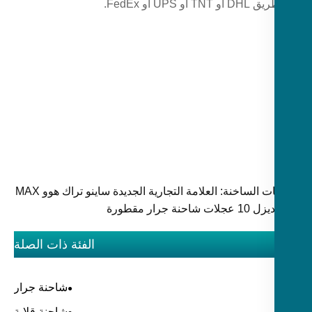
 أو UPS أو FedEx.
الكلمات الساخنة: العلامة التجارية الجديدة ساينو تراك هوو MAX
الفئة ذات الصلة
شاحنة جرار
شاحنة قلابة