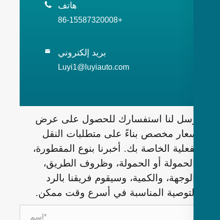
هاتف

+86-15587320008
بريد إلكتروني

Luyi1@luyiauto.com
سل لنا استفسارك للحصول على عرض
عار مخصص بناءً على متطلبات النقل
فعلية الخاصة بك. أخبرنا بنوع المقطورة،
لحمولة أو الحمولة، وظروف الطريق،
لوجهة، والكمية، وسيقوم فريقنا بالرد
لتوصية المناسبة في أسرع وقت ممكن.