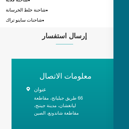
شاحنة خلط الخرسانة
شاحنات ساينو تراك
إرسال استفسار
معلومات الاتصال
عنوان

66 طريق جيليانج، مقاطعة
ليانغشان، مدينة جيننج،
مقاطعة شاندونغ، الصين