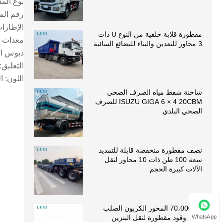
نوع الم
رقم المحور والعلام
الإطارات: 5/11R22.5
مقطورة قلابة خلفية من النوع U ذات
معدات الهبوط: 
3 محاور للتعدين والبناء للبضائع السائبة
دبوس الملك: 50(2
التعليق:
اللون: ا
شاحنة شفط مياه الصرف الصحي
ISUZU GIGA 6 × 4 20CBM للصرف
الصحي البلدي
نصف مقطورة منخفضة قابلة للتمديد
سعة 100 طن ذات 10 محاور لنقل
الآلات كبيرة الحجم
70،000L 5 المحور الكربون الصلب
WhatsApp
ناقلة وقود مقطورة لنقل البنزين