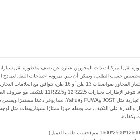
تخصيص حسب الطلب، ويمكن أن تلبي بمرونة احتياجات النقل لنماذج ال
علامات تجارية مثل JOST وFUWA وYahua، مما يو
ار والقدرة على التكيف، مما يجعله خيارًا ممتازًا لسيناريوهات مثل لو
ت بكفاءة.