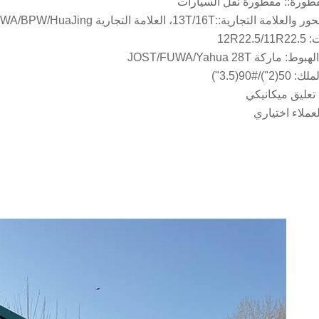
قطورة:: مقطورة نقل السيارات
ة التجارية::13T/16T، العلامة التجارية FUWA/BPW/HuaJing
12R22.
ماركة JOST/FUWA/Yahua 28T
")/#90(3.5")
 تعليق ميكانيكي
لعملاء اختياري