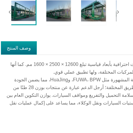
وصف المنتج
إن مقطورة نقل المركبات ذات المحورين عبارة عن نصف مقطورة نقل سيارات احترافية بأبعاد قياسية تبلغ 12600 × 2500 × 1600 مم. كما أنها
مركبات المختلفة، ولها تطبيق عملي قوي.
يمكن إختيار المحاور بمواصفات 13 طن أو 16 طن، تتوافق مع العلامات التجارية المشهورة مثل FUWA، BPW، وHuaJing، مما يضمن الجودة
الموثوقة. تتوفر الإطارات بخيارات 12R22.5 و11R22.5 للتكيف مع ظروف الطريق المختلفة؛ أرجل الدعم عبارة عن منتجات بوزن 28 طنًا من
فر دعمًا مستقرًا ويضمن سلامة التحميل والتفريغ ومواقف السيارات. يوازن التكوين العام بين
جستيات السيارات ونقل الوكلاء، مما يساعد على إكمال عمليات نقل