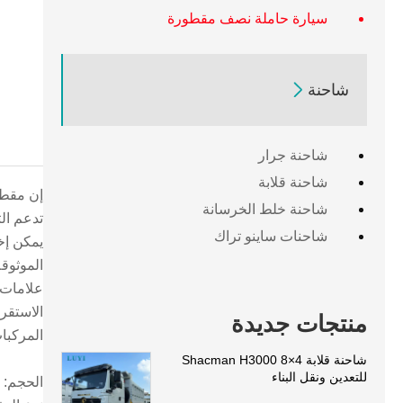
سيارة حاملة نصف مقطورة

شاحنة
شاحنة جرار
شاحنة قلابة
شاحنة خلط الخرسانة
تدعم ال
شاحنات ساينو تراك
الاستقر
منتجات جديدة
المركبا
شاحنة قلابة Shacman H3000 8×4
للتعدين ونقل البناء
الحجم: 12600*2500*1600 مم (حسب طلب العميل)