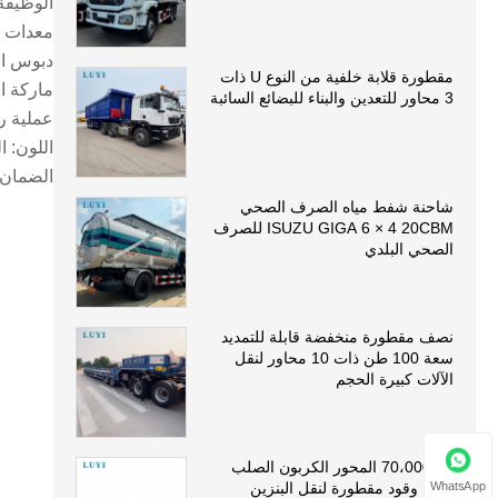
الوظيفة
معدات الهبوط
دبوس الملك: 2 بوصة (50 مم) أو
مقطورة قلابة خلفية من النوع U ذات
ماركة المحور
3 محاور للتعدين والبناء للبضائع السائبة
عملية ر
اللون: ا
الضمان
شاحنة شفط مياه الصرف الصحي
ISUZU GIGA 6 × 4 20CBM للصرف
الصحي البلدي
نصف مقطورة منخفضة قابلة للتمديد
سعة 100 طن ذات 10 محاور لنقل
الآلات كبيرة الحجم
70،000L 5 المحور الكربون الصلب
WhatsApp
ناقلة وقود مقطورة لنقل البنزين