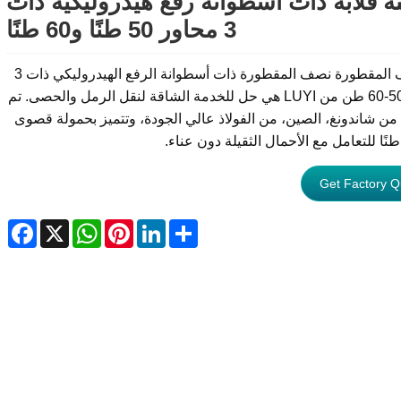
 قلابة ذات أسطوانة رفع هيدروليكية ذات
3 محاور 50 طنًا و60 طنًا
إن نصف المقطورة نصف المقطورة ذات أسطوانة الرفع الهيدروليكي ذات 3
محاور 50-60 طن من LUYI هي حل للخدمة الشاقة لنقل الرمل والحصى. تم
 من شاندونغ، الصين، من الفولاذ عالي الجودة، وتتميز بحمولة قصوى
Get Factory Q
ebook
WhatsApp
X
Pinterest
LinkedIn
Share