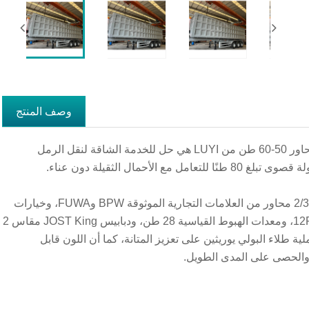
وصف المنتج
إن نصف المقطورة نصف المقطورة ذات أسطوانة الرفع الهيدروليكي ذات 3 محاور 50-60 طن من LUYI هي حل للخدمة الشاقة لنقل الرمل
مال الثقيلة دون عناء.
إنه يوفر تكوينات مرنة لتناسب الاحتياجات المتنوعة: تتضمن خيارات المحاور 2/3/4 محاور من العلامات التجارية الموثوقة BPW وFUWA، وخيارات
التعليق للتعليق الميكانيكي أو الهوائي للقيادة المستقرة. مجهزة بإطارات 12R22.5، ومعدات الهبوط القياسية 28 طن، ودبابيس JOST King مقاس 2
يف. تعمل عملية طلاء البولي يوريثين على تعزيز المتانة، كما أن اللون قابل
والحصى على المدى الطويل.