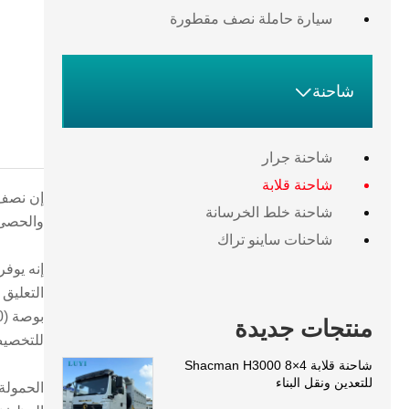
سيارة حاملة نصف مقطورة

شاحنة
شاحنة جرار
شاحنة قلابة
شاحنة خلط الخرسانة
والحصى. تم 
شاحنات ساينو تراك
منتجات جديدة
للتخصيص
شاحنة قلابة Shacman H3000 8×4
للتعدين ونقل البناء
الحمولة 