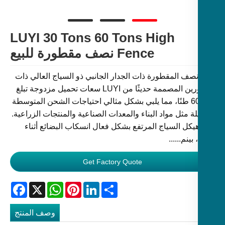
LUYI 30 Tons 60 Tons High
Fence نصف مقطورة للبيع
نصف المقطورة ذات الجدار الجانبي ذو السياج العالي ذات
المحورين المصممة حديثًا من LUYI سعات تحميل مزدوجة تبلغ
30 و60 طنًا، مما يلبي بشكل مثالي احتياجات الشحن المتوسطة
لة مثل مواد البناء والمعدات الصناعية والمنتجات الزراعية.
هيكل السياج المرتفع بشكل فعال انسكاب البضائع أثناء
بينم......
Get Factory Quote
Facebook
WhatsApp
X
Pinterest
LinkedIn
Share
وصف المنتج