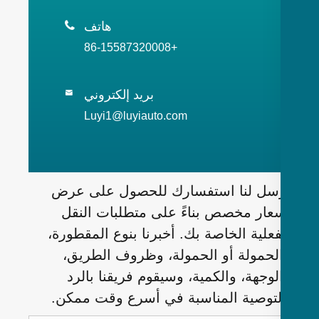
هاتف

+86-15587320008
بريد إلكتروني

Luyi1@luyiauto.com
سل لنا استفسارك للحصول على عرض
عار مخصص بناءً على متطلبات النقل
فعلية الخاصة بك. أخبرنا بنوع المقطورة،
لحمولة أو الحمولة، وظروف الطريق،
لوجهة، والكمية، وسيقوم فريقنا بالرد
لتوصية المناسبة في أسرع وقت ممكن.