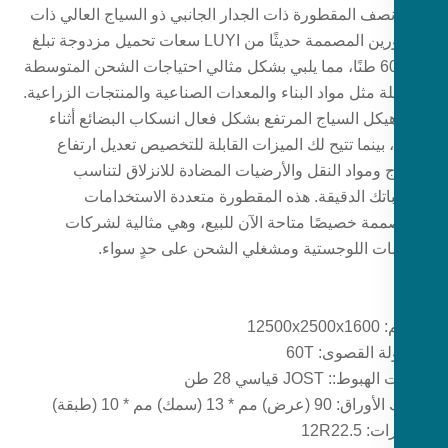
نصف المقطورة ذات الجدار الجانبي ذو السياج العالي ذات
المحورين المصممة حديثًا من LUYI سعات تحميل مزدوجة تبلغ
30 و60 طنًا، مما يلبي بشكل مثالي احتياجات الشحن المتوسطة
لة مثل مواد البناء والمعدات الصناعية والمنتجات الزراعية.
هيكل السياج المرتفع بشكل فعال انسكاب البضائع أثناء
 بينما تتيح لك الميزات القابلة للتخصيص تعديل ارتفاع
ج ومواد النقل والأرضيات المضادة للانزلاق لتناسب
اتك الدقيقة. هذه المقطورة متعددة الاستخدامات
ممة خصيصًا متاحة الآن للبيع، وهي مثالية لشركات
ات اللوجستية ومشغلي الشحن على حدٍ سواء.
12500x
ة القصوى: 60T
ط:: JOST قياسي 28 طن
عرض) مم * 13 (سمك) مم * 10 (طبقة)
 12R22.5