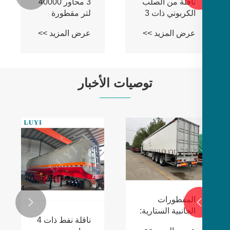
ناقلة من الصلب
3 محاور 40000
الكربوني ذات 3
لتر مقطورة
محاور
خزان من الصلب
عرض المزيد >>
عرض المزيد >>
الكربوني
توصيات الأخبار
المقطورات

الجانبية الستارية:
ناقلة نفط ذات 4
الحل الذكي