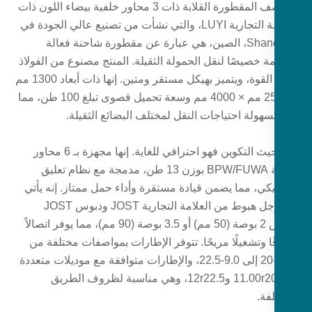
إن نصف المقطورة القلابة ذات 3 محاور خلفية بيضاء اللون ذات
العلامة التجارية LUYI، والتي نشأت من تصنيع عالي الجودة في
Shandong، الصين، هي عبارة عن مقطورة شاحنة فعالة
 خصيصًا لنقل الحمولة الثقيلة. المنتج مصنوع من الفولاذ
عالي القوة، ويتميز بهيكل مستقر ومتين. إنها ذات أبعاد 1300 مم
× 2500 مم × 4000 مم وسعة تحميل قصوى تبلغ 100 طن، مما
سهولة احتياجات النقل لمختلف البضائع الثقيلة.
من حيث التكوين فهو احترافي للغاية. إنها مجهزة بـ 6 محاور
ماركة BPW/FUWA بوزن 13 طن، مدمجة مع نظام تعليق
يكي، مما يضمن قيادة مستقرة وأداء حمل ممتاز. إنه يأتي
مع أرجل هبوط من العلامة التجارية JOST ودبوس JOST
مقاس 2 بوصة (50 مم) أو 3.5 بوصة (90 مم)، مما يوفر اتصالاً
ا وتشغيلًا مريحًا. تتوفر الإطارات بمواصفات مختلفة من
8.00-20 إلى 9.0-22.5، والإطارات متوافقة مع موديلات متعددة
مثل 11.00r20 و12r22.5، وهي مناسبة لظروف الطريق
فة.