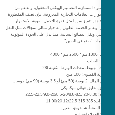
مواد الممتازة، التصميم الهيكلي المعقول، والدعم من
ارات العلامات التجارية المعروفة، فإن نصف المقطورة
ة هذه تتميز بمزايا مثل قدرة التحمل القوية، الاستقرار
، وعمر الخدمة الطويل. إنه خيار مثالي لمجالات مثل النقل
سي ونقل البضائع السائبة، مما يدل على الجودة الموثوقة
مات "صنع في الصين".
مم * 4000
د: الصلب
الهبوط: معدات الهبوط الثقيلة 28t
 القصوى: 100 طن
50 مم) أو 3.5 بوصة (90 مم) جوست
ق: تعليق هوائي ميكانيكي
-22.5/9.0-22.5
11.00r20 12r22.5
المنشأ: شاندونغ، الصين
 العملاء اختياري