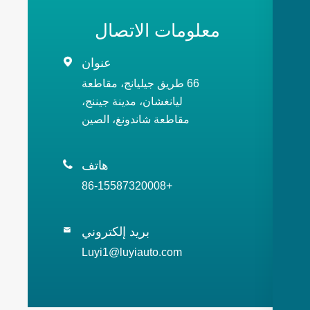
معلومات الاتصال
عنوان

66 طريق جيليانج، مقاطعة
ليانغشان، مدينة جيننج،
مقاطعة شاندونغ، الصين
هاتف

+86-15587320008
بريد إلكتروني

Luyi1@luyiauto.com