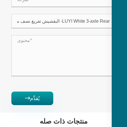
يُقدِّم

منتجات ذات صله