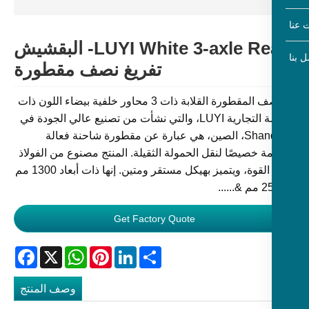
LUYI White 3-axle Rear- البقشيش
تفريغ نصف مقطورة
إن نصف المقطورة القلابة ذات 3 محاور خلفية بيضاء اللون ذات
العلامة التجارية LUYI، والتي نشأت من تصنيع عالي الجودة في
Shandong، الصين، هي عبارة عن مقطورة شاحنة فعالة
 خصيصًا لنقل الحمولة الثقيلة. المنتج مصنوع من الفولاذ
عالي القوة، ويتميز بهيكل مستقر ومتين. إنها ذات أبعاد 1300 مم
Get Factory Quote
Facebook
WhatsApp
X
Pinterest
LinkedIn
Share
وصف المنتج