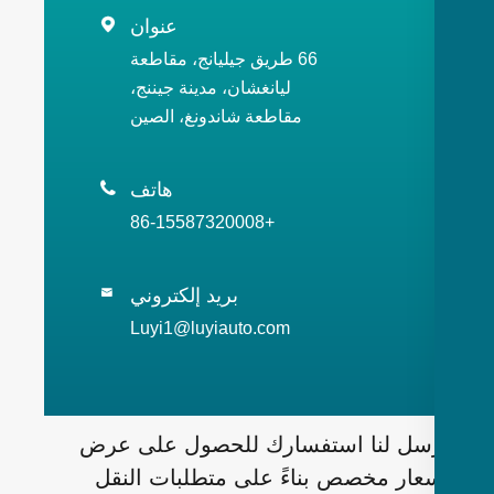
عنوان

66 طريق جيليانج، مقاطعة
ليانغشان، مدينة جيننج،
مقاطعة شاندونغ، الصين
هاتف

+86-15587320008
بريد إلكتروني

Luyi1@luyiauto.com
سل لنا استفسارك للحصول على عرض
عار مخصص بناءً على متطلبات النقل