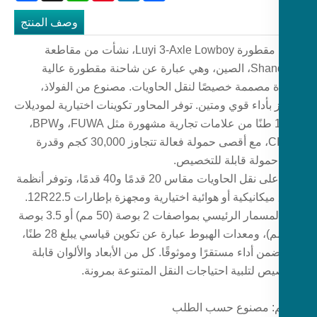
وصف المنتج
نصف مقطورة Luyi 3-Axle Lowboy، نشأت من مقاطعة
Shandong، الصين، وهي عبارة عن شاحنة مقطورة عالية
ة مصممة خصيصًا لنقل الحاويات. مصنوع من الفولاذ،
 بأداء قوي ومتين. توفر المحاور تكوينات اختيارية لموديلات
13/16 طنًا من علامات تجارية مشهورة مثل FUWA، وBPW،
وCIMC، مع أقصى حمولة فعالة تتجاوز 30,000 كجم وقدرة
مولة قابلة للتخصيص.
تركز على نقل الحاويات مقاس 20 قدمًا و40 قدمًا، وتوفر أنظمة
تعليق ميكانيكية أو هوائية اختيارية ومجهزة بإطارات 12R22.5.
يأتي المسمار الرئيسي بمواصفات 2 بوصة (50 مم) أو 3.5 بوصة
(90 مم)، ومعدات الهبوط عبارة عن تكوين قياسي يبلغ 28 طنًا،
من أداء مستقرًا وموثوقًا. كل من الأبعاد والألوان قابلة
يص لتلبية احتياجات النقل المتنوعة بمرونة.
: مصنوع حسب الطلب