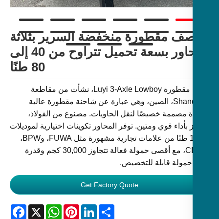
ف مقطورة منخفضة السرير بثلاثة
محاور بسعة تحميل تتراوح من 40 إلى
80 طنًا
نصف مقطورة Luyi 3-Axle Lowboy، نشأت من مقاطعة
Shandong، الصين، وهي عبارة عن شاحنة مقطورة عالية
ة مصممة خصيصًا لنقل الحاويات. مصنوع من الفولاذ،
 بأداء قوي ومتين. توفر المحاور تكوينات اختيارية لموديلات
13/16 طنًا من علامات تجارية مشهورة مثل FUWA، وBPW،
وCIMC، مع أقصى حمولة فعالة تتجاوز 30,000 كجم وقدرة
مولة قابلة للتخصيص.
Get Factory Quote
Facebook
WhatsApp
X
Pinterest
LinkedIn
Share