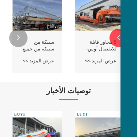
ثلاثة محاور
أربعة محاور
منخفضة السرير
منخفضة السرير
نصف
شبه
عرض المزيد >>
عرض المزيد >>

توصيات الأخبار
تبرز دفعة من
ما هي المشكلات