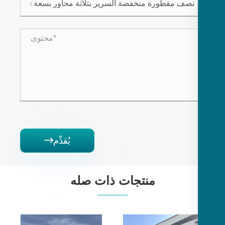
يُقدِّم

منتجات ذات صله