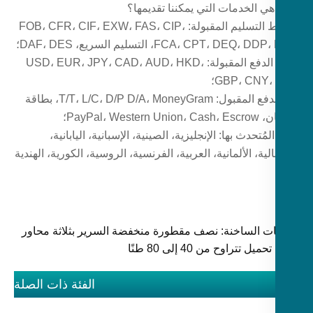
شروط التسليم المقبولة: FOB، CFR، CIF، EXW، FAS، CIP،
FCA، CPT، DEQ،، التسليم السريع، DAF، DES؛
عملة الدفع المقبولة: USD، EUR، JPY، CAD، AUD، HKD،
GBP، CNY،؛
نوع الدفع المقبول: T/T، L/C، D/P D/A، MoneyGram، بطاقة
PayPal، Western U؛
المُتحدث بها: الإنجليزية، الصينية، الإسبانية، اليابانية،
الية، الألمانية، العربية، الفرنسية، الروسية، الكورية، الهندية
ات الساخنة: نصف مقطورة منخفضة السرير بثلاثة محاور
يل تتراوح من 40 إلى 80 طنًا
الفئة ذات الصلة