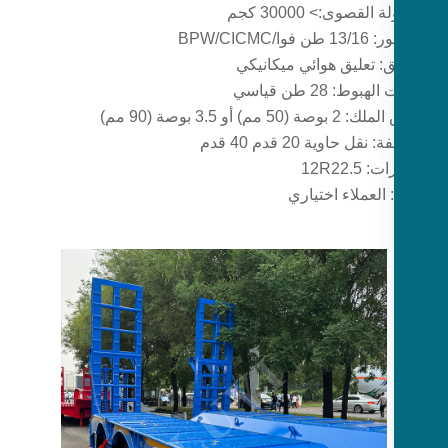
القصوى:> 30000 كجم
فوا/BPW/CICMC
ق: تعليق هوائي ميكانيكي
بوط: 28 طن قياسي
 (50 مم) أو 3.5 بوصة (90 مم)
نقل حاوية 20 قدم 40 قدم
 12R22.5
 العملاء اختياري