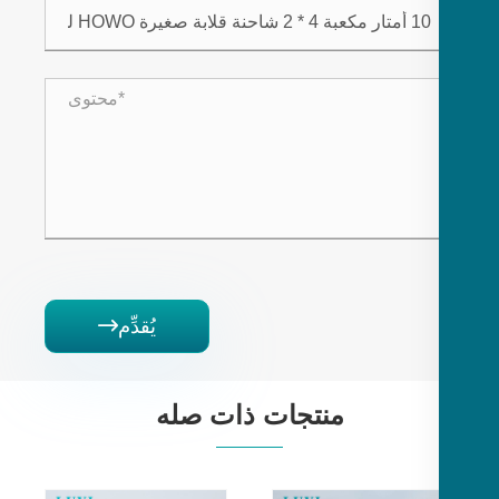
يُقدِّم

منتجات ذات صله