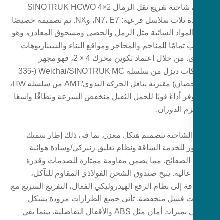
تغطي شاحنة تفريغ نقل الرمال SINOTRUK HOWO 4×2
الجديدة ثلاث سلاسل فرعية: N7، E7، وNX. تم تصميمه خصيصًا
المواد السائبة مثل الرمل والحصى ومسحوق المعادن، وهو
تمامًا للمناجم والمحاجر ومواقع البناء والسيناريوهات
الأخرى. من خلال اعتماد تكوين محرك 4 × 2، فهو مجهز
بمحركات ديزل من سلسلة Weichai/SINOTRUK MC (336-
460 حصان) مقترنة بناقل الحركة اليدوي/AMT من سلسلة HW،
فر أداءً قويًا للحمل الثقيل منخفض السرعة ونطاقًا واسعًا
م الدوران.
 الشاحنة بتصميم هيكل معزز، بما في ذلك إطار سميك
ر للخدمة الشاقة ونظام تعليق زنبركي/وسادة هوائية
 الصفائح، مما يضمن مقاومة ممتازة للصدمات وقدرة
عالية. يتيح صندوق الشحن الفولاذي المقاوم للتآكل،
فة إلى نظام الرفع الهيدروليكي الفعال، التفريغ السريع مع
ت فشل منخفضة. تأتي جميع الطرازات مزودة بشكل
قياسي بميزات أمان مثل ABS والأقفال التفاضلية، بينما يفي