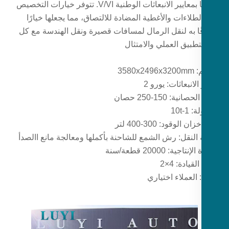
بعضها بمعايير الانبعاثات الوطنية V/VI. تتوفر خيارات التخصيص
طلاءات والأغطية المضادة للالتصاق، مما يجعلها خيارًا
ًا به لنقل الرمال لمسافات قصيرة ونقل الهندسة مع كل
تطبيق العملي والامتثال
3580x2
الانبعاثات: يورو 2
انية: 150-250 حصان
1-10t
 الوقود: 300-400 لتر
النقل: رش الشمع للشاحنة بأكملها ومعالجة مانع االصدأ
تاجية: 20000 قطعة/سنة
قيادة: 4×2
 العملاء اختياري