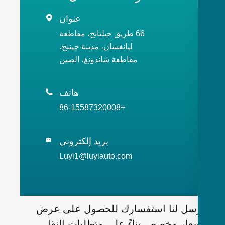
عنوان

66 طريق جيليانج، مقاطعة
ليانغشان، مدينة جيننج،
مقاطعة شاندونغ، الصين
هاتف

+86-15587320008
بريد إلكتروني

Luyi1@luyiauto.com
سل لنا استفسارك للحصول على عرض
عار مخصص بناءً على متطلبات النقل