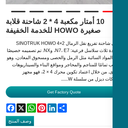
10 أمتار مكعبة 4 * 2 شاحنة قلابة
صغيرة HOWO للخدمة الخفيفة
تغطي شاحنة تفريغ نقل الرمال SINOTRUK HOWO 4×2
الجديدة ثلاث سلاسل فرعية: N7، E7، وNX. تم تصميمه خصيصًا
المواد السائبة مثل الرمل والحصى ومسحوق المعادن، وهو
تمامًا للمناجم والمحاجر ومواقع البناء والسيناريوهات
الأخرى. من خلال اعتماد تكوين محرك 4 × 2، فهو مجهز
ت ديزل من سلسلة W......
Get Factory Quote
Facebook
WhatsApp
X
Pinterest
LinkedIn
Share
وصف المنتج