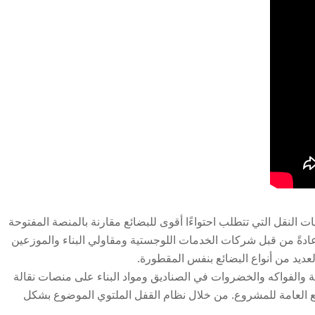
 ذات السياج العالي بوزن 80 طنًا ذات 4 محاور لعمليات النقل التي تتطلب احتواءًا أقوى للبضائع مقارنة بالمنصة المفتوحة
 عادةً من قبل شركات الخدمات اللوجستية ومقاولي البناء والموزعين
عديد من أنواع البضائع بنفس المقطورة.
ة والفواكه والخضروات في الصناديق ومواد البناء على منصات نقالة
ئع العامة للمشروع. من خلال نظام القفل الملتوي الموضوع بشكل