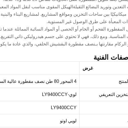
التعدين وتوريد البضائع الثقيلة
الهيكل المقوى مناسب لنقل المواد المعب
 ميكانيكيًا بين ساحات التخزين ومواقع المشاريع. ل
مشاريع البناء والبنية 
دات المعبأة على طرق الوصول غير المستوية.
 المقطورة الفحم أو الخام أو الحصى أو المواد السائبة المماثلة عندم
 المناسبة. ومع ذلك، فهي لا تحتوي على جسم هيدروليكي ذاتي التفريغ
 الركام مقارنتها بـ
نصف مقطورة البقشيش الخلفي
، والذي عادة ما يكون
صفات الفنية
غرض
منتج
4 المحور 80 طن نصف مقطورة عالية السياج
تخزين التعريفي
لوي-LY9400CCY
LY9400CCY
لويي اوتو