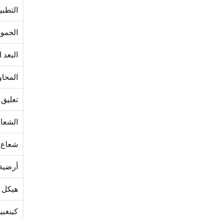
التطب
الحمول
البعد 
المحاو
تعليق
الشعا
شعاع 
أرضية
هيكل ا
كينغبي