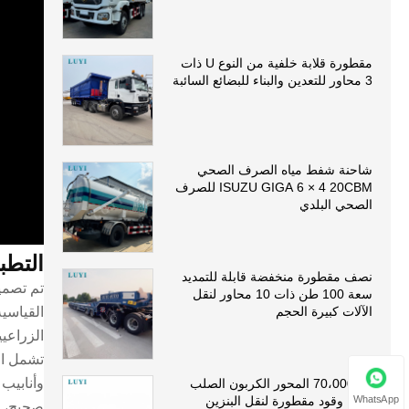
مقطورة قلابة خلفية من النوع U ذات
3 محاور للتعدين والبناء للبضائع السائبة
شاحنة شفط مياه الصرف الصحي
ISUZU GIGA 6 × 4 20CBM للصرف
الصحي البلدي
التطب
نصف مقطورة منخفضة قابلة للتمديد
سعة 100 طن ذات 10 محاور لنقل
الآلات كبيرة الحجم
القياسي
الزراعي
تشمل ال
وأنابيب
70،000L 5 المحور الكربون الصلب
WhatsApp
ناقلة وقود مقطورة لنقل البنزين
صحيح، يمكن