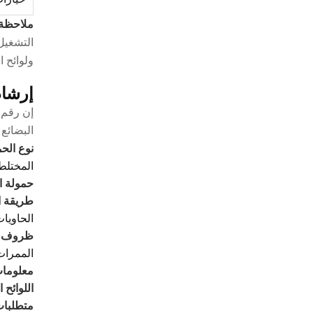
ملاحظة 
التشغيل
ولوائح ا
إرشاد
إن رقم 
البضائع والطريق. توص
نوع الحم
المختلط
حمولة ا
طريقة ا
الحاويات
ظروف ا
الممرات 
معلومات
اللوائح 
متطلبات