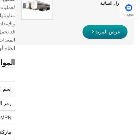
والديزل السائبة
ل
عمليات 
E-Mail
مناولتها
والإمدا
عرض المزيد
قد تحمل
المعدات
الخام أو
الموا
اسم ال
رمز ال
MPN
ماركة