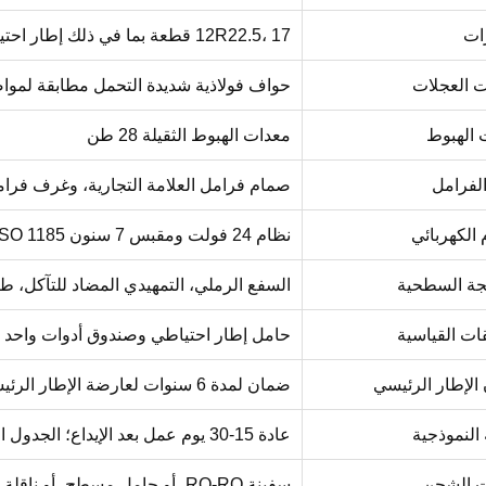
ات
12R22.5، 17 قطعة بما في ذلك إطار احتياطي واحد
ت العجلات
حواف فولاذية شديدة التحمل مطابقة لموا
 الهبوط
معدات الهبوط الثقيلة 28 طن
لفرامل
صمام فرامل العلامة التجارية، وغرف فرا
 الكهربائي
نظام 24 فولت ومقبس 7 سنون ISO 1185 وإضاءة LED كاملة
لجة السطحية
السفع الرملي، التمهيدي المضاد للتآكل، طب
ات القياسية
حامل إطار احتياطي وصندوق أدوات واحد وخ
الإطار الرئيسي
ضمان لمدة 6 سنوات لعارضة الإطار الرئيسي، وفقًا لشروط الضمان وشروط التشغيل المتفق عليها
 النموذجية
عادة 15-30 يوم عمل بعد الإيداع؛ الجدول النهائي يعتمد على الكمية والتخصيص
ت الشحن
سفينة RO-RO، أو حامل مسطح، أو ناقلة سائبة، أو شحنة مجمعة قابلة للفصل