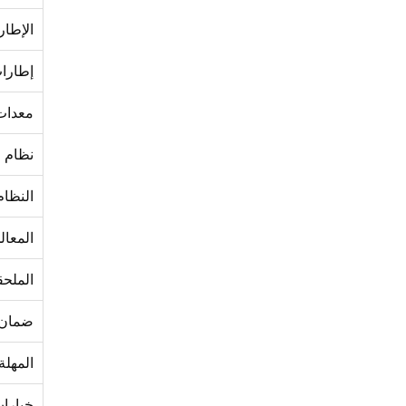
الإطار
إطارا
معدات
نظام ا
النظام
المعا
الملحق
ضمان 
المهلة
خيارا