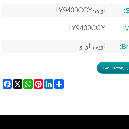
لوي-LY9400CCY
LY9400CCY
M
لويي اوتو
Br
Get Factory Q
ebook
WhatsApp
X
Pinterest
LinkedIn
Share