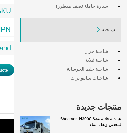
سيارة حاملة نصف مقطورة
SKU:
PN:

شاحنة
and:
شاحنة جرار
شاحنة قلابة
شاحنة خلط الخرسانة
uote
شاحنات ساينو تراك
منتجات جديدة
شاحنة قلابة Shacman H3000 8×4
للتعدين ونقل البناء