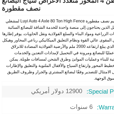
80 طن 4 المحور متعدد الأغراض سياج البضائع
نصف مقطورة
تم تصميم نصف مقطورة Luyi Auto 4 Axle 80 Ton High Fence لمشغلي
ل الذين يحتاجون إلى منصة واحدة للخدمة الشاقة للبضائع السائبة
ت الزراعية ومواد البناء والسلع الفولاذية ونقل الحاويات. يوفر إطارها
ي المقوى عالي القوة ونظام التعليق الميكانيكي رباعي المحاور وهيكل
السياج الذي يبلغ ارتفاعه 2000 ملم والأرضية الفولاذية المضادة للانزلاق
 عمليًا للبضائع ومرونة في التحميل لإمدادات التعدين والخدمات
ية للبناء وعمليات الموانئ وطرق الشحن لمسافات طويلة. يمكن
طيط المحور وارتفاع السياج والأقفال الملتوية والتعليق والإطارات
 الامتثال للتصدير وفقًا لبضائع المشتري والجرار وظروف الطريق
سوق الوجهة.
12900 دولار أمريكي
Special Pr
6 سنوات
Warra