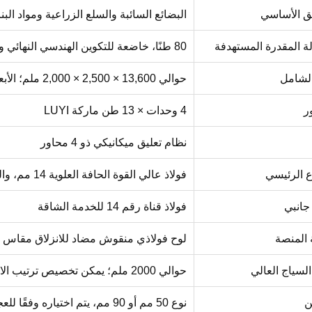
يق الأساسي
البضائع السائبة والسلع الزراعية ومواد ال
ة المقدرة المستهدفة
80 طنًا، خاضعة للتكوين الهندسي النهائي ولوائح الحمل المحوري والوزن الإجمالي في سوق الوجهة
الشامل
حوالي 13,600 × 2,500 × 2,000 ملم؛ الأبعاد النهائية المؤكدة على رسم الإنتاج المعتمد
ر
4 وحدات × 13 طن ماركة LUYI
نظام تعليق ميكانيكي ذو 4 محاور
ع الرئيسي
فولاذ عالي القوة الحافة العلوية 14 مم، والشفة السفلية 16 مم، ولوحة الويب 8 مم
جانبي
فولاذ قناة رقم 14 للخدمة الشاقة
 المنصة
لوح فولاذي منقوش مضاد للانزلاق مقاس 3 مم
لسياج العالي
حوالي 2000 ملم؛ يمكن تخصيص ترتيب الارتفاع والفتح
ن
نوع 50 مم أو 90 مم، يتم اختياره وفقًا للعجلة الخامسة للجرار