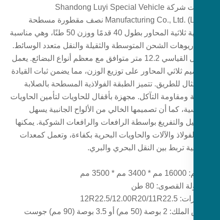
أطلقت شركة Shandong Luyi Special Vehicle
Manufacturing Co., Ltd. (LUYI) نصف مقطورة مسطحة
فولاذية ثلاثية المحاور بطول 40 قدمًا ووزن 50 طنًا، وهي مناسبة
ريوهات الشحن المتوسطة والثقيلة والنقل متعدد الوسائط.
الطول القياسي 12.2 متر متوافق مع معظم أنواع البضائع. يعمل
م ثلاثي المحاور على توزيع الوزن، مما يضمن ثبات القيادة
ثال للطريق. تتميز الطبقة الفولاذية المسطحة بالصلابة
ة ومقاومة التآكل. مجهزة بأقفال للحاويات لتأمين الحاويات
ية، كما أن تصميمها الخالي من الألواح الجانبية يسهل
يل والتفريغ بواسطة الرافعات والرافعات الشوكية. يمكنها
فولاذ والآلات والحاويات البحرية بكفاءة، وتعمل كمعدات
ة تربط بين النقل البحري والبري.
 * 3500 مم
 القصوى: 80 طن
12R22.5/12.00R20
50 مم) أو 3.5 بوصة (90 مم) جوست