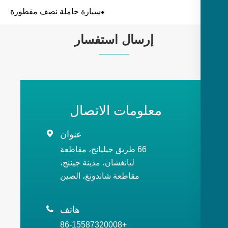
سيارة حاملة نصف مقطورة
إرسال استفسار
معلومات الاتصال
عنوان

66 طريق جيليانج، مقاطعة
ليانغشان، مدينة جيننج،
مقاطعة شاندونغ، الصين
هاتف

+86-15587320008