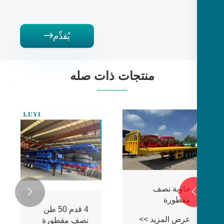
يُقدِّم

منتجات ذات صله
حاوية نصف

مقطورة
4 قدم 50 طن
مسطحة
عرض المزيد >>
نصف مقطورة