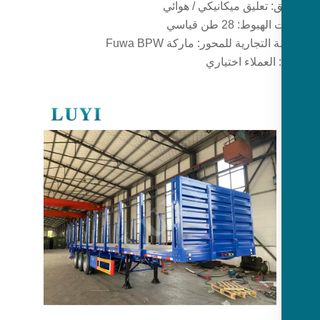
ق: تعليق ميكانيكي / هوائي
بوط: 28 طن قياسي
 التجارية للمحور: ماركة Fuwa BPW
 العملاء اختياري