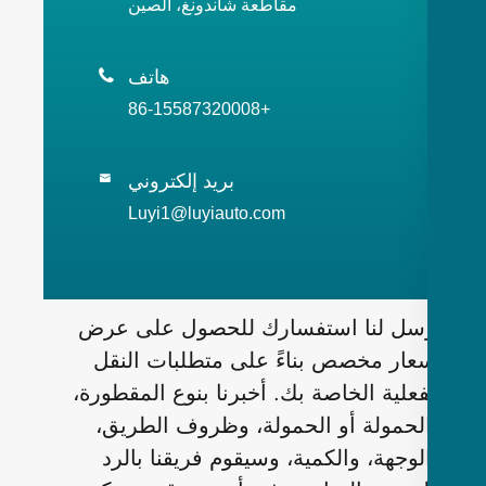
مقاطعة شاندونغ، الصين
هاتف

+86-15587320008
بريد إلكتروني

Luyi1@luyiauto.com
سل لنا استفسارك للحصول على عرض
عار مخصص بناءً على متطلبات النقل
فعلية الخاصة بك. أخبرنا بنوع المقطورة،
لحمولة أو الحمولة، وظروف الطريق،
لوجهة، والكمية، وسيقوم فريقنا بالرد