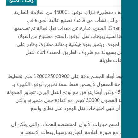
وصف المنتج
إن نصف مقطورة خزان الوقود 45000L من العلامة التجارية
LUYI، والتي نشأت من قاعدة تصنيع عالية الجودة في
Shandong، الصين، عبارة عن معدات نقل فعالة تم تصميمها
ا لسيناريوهات نقل الوقود. المنتج مصنوع من الفولاذ
لجودة، ويتميز بقوة هيكلية ومتانة ممتازة، وقادر على
مل بسهولة مع ظروف الطريق المعقدة أثناء النقل
ات طويلة.
تم ضبط أبعاد الجسم بدقة على 1200025003900 ملم. تخطيط
حة المعقول لا يضمن فقط سعة تخزين الوقود الكبيرة بـ
45000L ولكن أيضًا يتوافق مع لوائح النقل البري. تتجاوز الحمولة
الفعالة القصوى 30000 كجم، مع كفاءة حمل متميزة، والتي
أن تلبي احتياجات نقل الوقود على نطاق واسع.
المنتج خيارات الألوان المخصصة للعملاء، والتي يمكن أن
 مع صورة العلامة التجارية وسيناريوهات الاستخدام