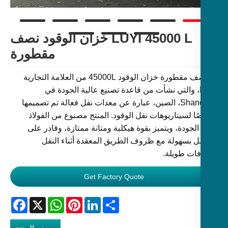
LUYI 45000 L خزان الوقود نصف
مقطورة
إن نصف مقطورة خزان الوقود 45000L من العلامة التجارية
LUYI، والتي نشأت من قاعدة تصنيع عالية الجودة في
Shandong، الصين، عبارة عن معدات نقل فعالة تم تصميمها
ا لسيناريوهات نقل الوقود. المنتج مصنوع من الفولاذ
لجودة، ويتميز بقوة هيكلية ومتانة ممتازة، وقادر على
مل بسهولة مع ظروف الطريق المعقدة أثناء النقل
ات طويلة.
Get Factory Quote
Facebook
WhatsApp
X
Pinterest
LinkedIn
Share