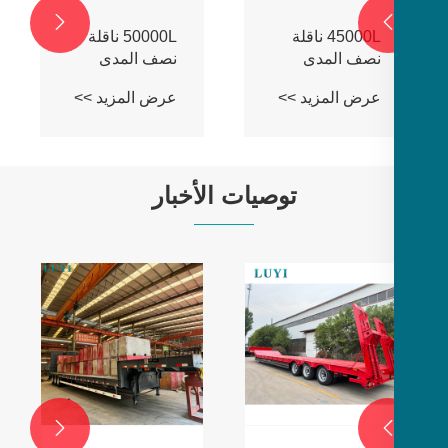
عرض المزيد >>

لة
50000L ناقلة
نصف المدى
>>
عرض المزيد >>
توصيات الأخبار
يؤدي ارتفاع
صادرات آلات
البناء إلى خلق
عرض المزيد >>
فرص جديدة
لمصنعي

المقطورات