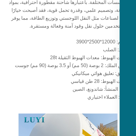
سات المختلفة. باعتبارها شاحنة مقطورة احترافية، بمواد
ة، وتصميم علمي، وقدرة تحمل قوية، فقد أصبحت خيارًا
ا لصناعات مثل النقل اللوجستي وتوزيع الطاقة، مما يوفر
خدمين حلول نقل وقود آمنة وفعالة ومستقرة.
2*3900
د: الصلب
الهبوط: معدات الهبوط الثقيلة 28t
50 مم) أو 3.5 بوصة (90 مم) جوست
ق: تعليق هوائي ميكانيكي
بوط: 28 طن قياسي
المنشأ: شاندونغ، الصين
 العملاء اختياري