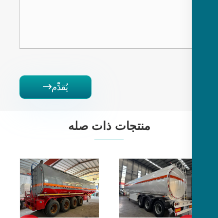
يُقدِّم

منتجات ذات صله
ناقلة الأسمنت
الصلب الكربونية
3 محاور